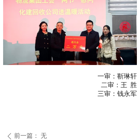
一审：
靳琳轩
二审：
王
胜
三审：钱永军
前一篇：
无
ꄴ