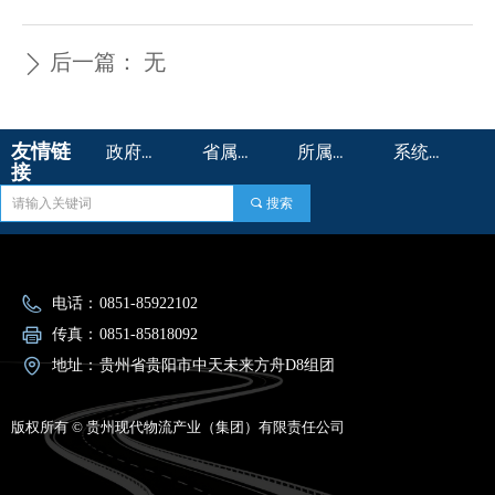
后一篇：
无
ꄲ
友情链
政府机构 >
省属国企>
所属企业 >
系统平台 >
接
끠
搜索
电话：
0851-85922102
传真：
0851-85818092
地址：
贵州省贵阳市中天未来方舟D8组团
版权所有 ©
贵州现代物流产业（集团）有限责任公司