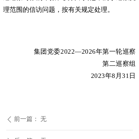
理范围的信访问题，按有关规定处理。
集团党委
2022
—
2026
年第一轮巡察
第二巡察组
20
23
年
8
月
31
日
前一篇：
无
ꄴ