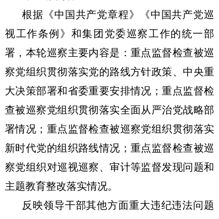
根据《中国共产党章程》《中国共产党巡
视工作条例》和
集团
党委
巡察
工作的统一部
署
，本轮巡察主要内容是：重点监督检查被巡
察党组织贯彻落实党的路线方针政策、中央重
大决策部署和省委重要安排情况
；重点监督检
查被巡察党组织贯彻落实全面从严治党战略部
署情况；重点监督检查被巡察党组织贯彻落实
新时代党的组织路线情况；重点监督检查被巡
察党组织对巡视巡察、审计等监督发现问题和
主题教育整改落实情况。
反映领导干部其他方面重大违纪违法问题