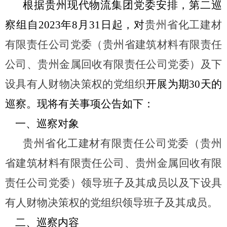
根据
贵州现代物流集团
党委安排，第
二
巡
察组自
2023
年
8
月
31
日起，对
贵州省化工建材
有限责任公司党委（贵州省建筑材料有限责任
公司、贵州金属回收有限责任公司党委）及
下
设具有人财物决策权的党组织
开展为期
30
天的
巡察。现将有关事项公告如下：
一、巡察对象
贵州省化工建材有限责任公司党委（贵州
省建筑材料有限责任公司、贵州金属回收有限
责任公司党委）
领导班子及其成员
以及
下设具
有人财物决策权的党组织
领导班子及其成员。
二、巡察内容